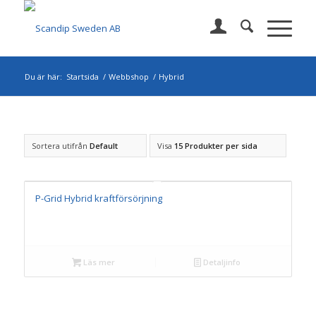
Du är här:
Startsida
/
Webbshop
/
Hybrid
Sortera utifrån
Default
Visa
15 Produkter per sida
P-Grid Hybrid kraftförsörjning
Läs mer
Detaljinfo