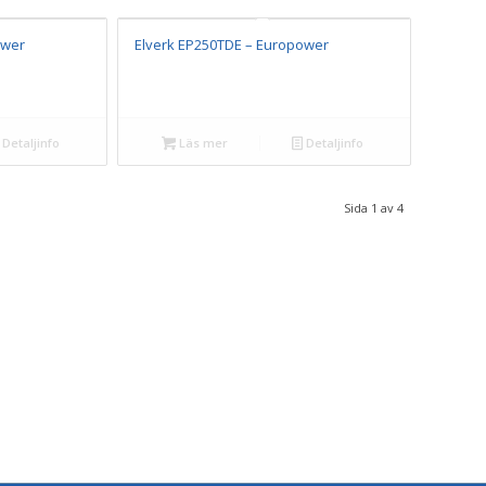
ower
Elverk EP250TDE – Europower
Detaljinfo
Läs mer
Detaljinfo
Sida 1 av 4