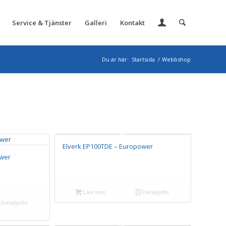
Service & Tjänster
Galleri
Kontakt
Du är här:
Startsida
/
Webbshop
Elverk EP100TDE – Europower
ower
Läs mer
Detaljinfo
Detaljinfo