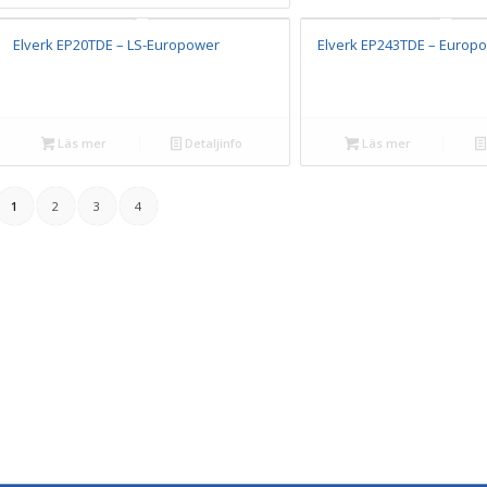
Elverk EP20TDE – LS-Europower
Elverk EP243TDE – Europ
Läs mer
Detaljinfo
Läs mer
1
2
3
4