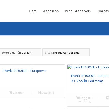
Hem
Webbshop
Produkter elverk
Om oss
Sortera utifrån
Default
Visa
15 Produkter per sida
Elverk EPS60TDE – Europower
Elverk EP10000E – Europ
31 255
kr
Exkl moms
Läs mer
Detaljinfo
Lägg till i
varukorg