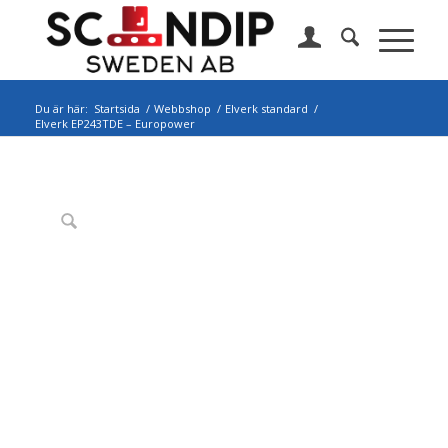
Du är här:
Startsida
/
Webbshop
/
Elverk standard
/
Elverk EP243TDE – Europower