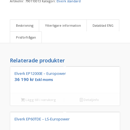
Artikelnr:
790110013
Kategori:
Elverk standard
Beskrivning
Ytterligare information
Datablad ENG
Prisförfrågan
Relaterade produkter
Elverk EP12000E – Europower
36 190
kr
Exkl moms
Lägg till i varukorg
Detaljinfo
Elverk EP60TDE – LS-Europower