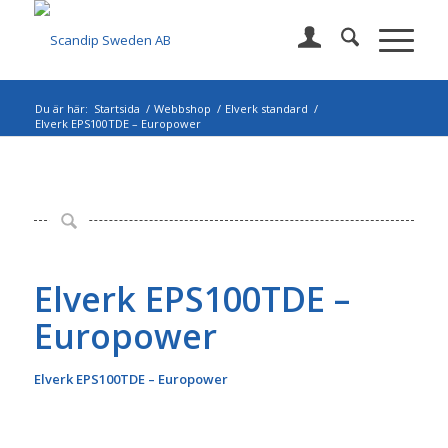
Du är här:
Startsida
/
Webbshop
/
Elverk standard
/
Elverk EPS100TDE – Europower
Elverk EPS100TDE –
Europower
Elverk
EPS100TDE – Europower