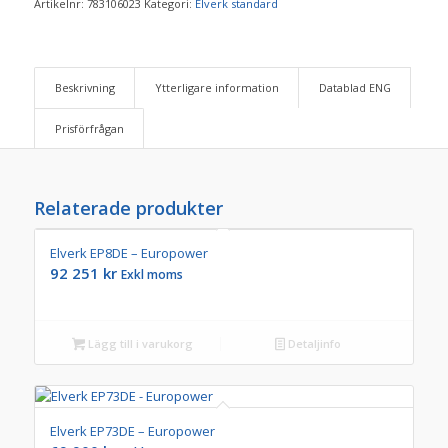
Artikelnr:
783106023
Kategori:
Elverk standard
Beskrivning
Ytterligare information
Datablad ENG
Prisförfrågan
Relaterade produkter
Elverk EP8DE – Europower
92 251
kr
Exkl moms
Lägg till i varukorg
Detaljinfo
Elverk EP73DE – Europower