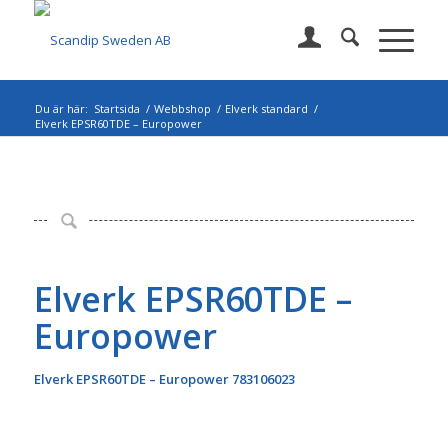
Du är här:
Startsida
/
Webbshop
/
Elverk standard
/
Elverk EPSR60TDE – Europower
Elverk EPSR60TDE –
Europower
Elverk
EPSR60TDE – Europower 783106023